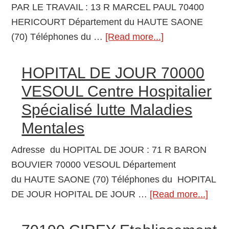
PAR LE TRAVAIL : 13 R MARCEL PAUL 70400
ST
HERICOURT Département du HAUTE SAONE
SAUVEUR
(70) Téléphones du …
[Read more...]
about
Foyer
SECTION
de
ANNEXE
Vie
HOPITAL DE JOUR 70000
CENTRE
pour
VESOUL Centre Hospitalier
D’AIDE
Adultes
Spécialisé lutte Maladies
PAR
Handicapés
Mentales
LE
TRAVAIL
Adresse du HOPITAL DE JOUR : 71 R BARON
70400
BOUVIER 70000 VESOUL Département
HERICOURT
du HAUTE SAONE (70) Téléphones du HOPITAL
Foyer
DE JOUR HOPITAL DE JOUR …
[Read more...]
abou
de
HOP
Vie
DE