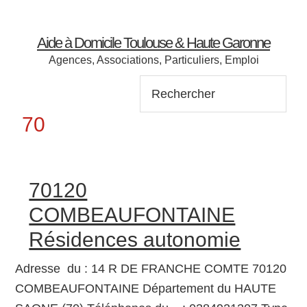
Aide à Domicile Toulouse & Haute Garonne
Agences, Associations, Particuliers, Emploi
Rechercher:
70
When autocomplete results are available use up and down
When autocomplete results are available use up and down
70120
COMBEAUFONTAINE
Résidences autonomie
Adresse du : 14 R DE FRANCHE COMTE 70120
COMBEAUFONTAINE Département du HAUTE