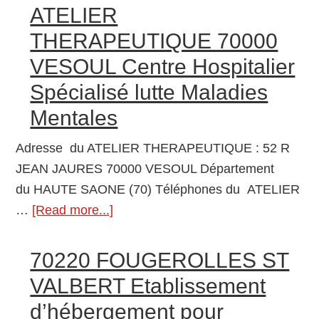
VALAY
ATELIER
Foyer
THERAPEUTIQUE 70000
d’Accueil
VESOUL Centre Hospitalier
Médicalisé
Spécialisé lutte Maladies
pour
Adultes
Mentales
Handicapés
Adresse du ATELIER THERAPEUTIQUE : 52 R
(F.A.M.)
JEAN JAURES 70000 VESOUL Département
du HAUTE SAONE (70) Téléphones du ATELIER
…
[Read more...]
about
ATELIER
THERAPEUTIQUE
70220 FOUGEROLLES ST
70000
VALBERT Etablissement
VESOUL
d’hébergement pour
Centre