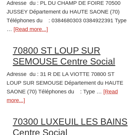
Adresse du : PL DU CHAMP DE FOIRE 70500
âgées
JUSSEY Département du HAUTE SAONE (70)
dépendantes
Téléphones du : 0384680303 0384922391 Type
…
[Read more...]
about
70500
JUSSEY
70800 ST LOUP SUR
Etablissement
SEMOUSE Centre Social
d’hébergement
pour
Adresse du : 31 R DE LA VIOTTE 70800 ST
personnes
LOUP SUR SEMOUSE Département du HAUTE
âgées
SAONE (70) Téléphones du : Type …
[Read
dépendantes
more...]
about
70800
ST
70300 LUXEUIL LES BAINS
LOUP
Centre Social