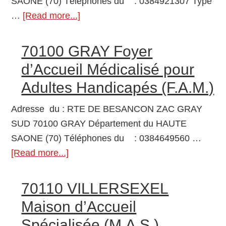
SAONE (70) Téléphones du : 0384921307 Type
…
[Read more...]
about
70120
COMBEAUFONTAINE
70100 GRAY Foyer
Résidences
d’Accueil Médicalisé pour
autonomie
Adultes Handicapés (F.A.M.)
Adresse du : RTE DE BESANCON ZAC GRAY
SUD 70100 GRAY Département du HAUTE
SAONE (70) Téléphones du : 0384649560 …
[Read more...]
about
70100
GRAY
70110 VILLERSEXEL
Foyer
Maison d’Accueil
d’Accueil
Spécialisée (M.A.S.)