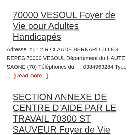
âgées
70300
dépendantes
LUXEUIL
70000 VESOUL Foyer de
LES
Vie pour Adultes
BAINS
Handicapés
Centre
de
Adresse du : 2 R CLAUDE BERNARD ZI LES
Santé
REPES 70000 VESOUL Département du HAUTE
SAONE (70) Téléphones du : 0384963284 Type
…
[Read more...]
about
70000
VESOUL
SECTION ANNEXE DE
Foyer
CENTRE D’AIDE PAR LE
de
TRAVAIL 70300 ST
Vie
SAUVEUR Foyer de Vie
pour