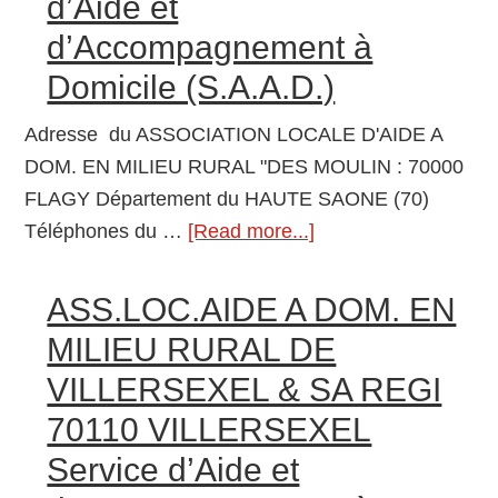
d’Aide et
dépendantes
d’Accompagnement à
Domicile (S.A.A.D.)
Adresse du ASSOCIATION LOCALE D'AIDE A
DOM. EN MILIEU RURAL "DES MOULIN : 70000
FLAGY Département du HAUTE SAONE (70)
Téléphones du …
[Read more...]
about
ASSOCIATION
LOCALE
ASS.LOC.AIDE A DOM. EN
D’AIDE
MILIEU RURAL DE
A
VILLERSEXEL & SA REGI
DOM.
70110 VILLERSEXEL
EN
MILIEU
Service d’Aide et
RURAL