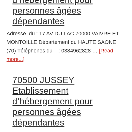
A
personnes âgées
DOMICILE
CHAMPAGNEY
dépendantes
70290
Adresse du : 17 AV DU LAC 70000 VAIVRE ET
CHAMPAGNEY
MONTOILLE Département du HAUTE SAONE
Service
(70) Téléphones du : 0384962828 …
[Read
Polyvalent
more...]
about
Aide
70000
et
VAIVRE
Soins
70500 JUSSEY
ET
A
Etablissement
MONTOILLE
Domicile
d’hébergement pour
Etablissement
(S.P.A.S.A.D.)
personnes âgées
d’hébergement
pour
dépendantes
personnes