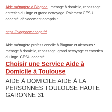
MILIEU
Primary
Aide ménagère à Blagnac
: ménage à domicile, repassage,
NATUREL
entretien du linge et grand nettoyage. Paiement CESU
Sidebar
A
accepté, déplacement compris :
LUXEUIL
70000
https://blagnacmenage.fr/
VESOUL
Aide ménagère professionnelle à Blagnac et alentours :
Service
ménage à domicile, repassage, grand nettoyage et entretien
d’Accompagnement
du linge. CESU accepté.
à
Choisir une Service Aide à
la
Domicile à Toulouse
Vie
AIDE À DOMICILE AIDE À LA
Sociale
PERSONNES TOULOUSE HAUTE
(S.A.V.S.)
GARONNE 31