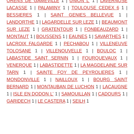
ORENS DE GAMEVILLE
1
|
UNION L'
1
|
LAVERNOSE
LACASSE
1
|
PALAMINY
1
|
TOULOUSE CEDEX 6
1
|
BESSIERES
1
|
SAINT GENIES BELLEVUE
1
|
LANDORTHE
1
|
LAGARDELLE SUR LEZE
1
|
BEAUMONT
SUR LEZE
1
|
GRATENTOUR
1
|
FONBEAUZARD
1
|
MONTAUT
1
|
BOUSSENS
1
|
EAUNES
1
|
SAVARTHES
1
|
LACROIX FALGARDE
1
|
PECHABOU
1
|
VILLENEUVE
TOLOSANE
1
|
VILLENOUVELLE
1
|
BOULOC
1
|
LABASTIDE SAINT SERNIN
1
|
FOURQUEVAUX
1
|
VENERQUE
1
|
LABASTIDETTE
1
|
LA MAGDELAINE SUR
TARN
1
|
SAINTE FOY DE PEYROLIERES
1
|
MONDONVILLE
1
|
NAILLOUX
1
|
BOURG SAINT
BERNARD
1
|
MONTAUBAN DE LUCHON
1
|
LACAUGNE
1
|
ISLE EN DODON L'
1
|
SAMOUILLAN
1
|
CADOURS
1
|
GARIDECH
1
|
LE CASTERA
1
|
SEILH
1