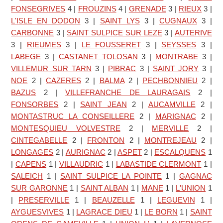
FONSEGRIVES
4
|
FROUZINS
4
|
GRENADE
3
|
RIEUX
3
|
L'ISLE EN DODON
3
|
SAINT LYS
3
|
CUGNAUX
3
|
CARBONNE
3
|
SAINT SULPICE SUR LEZE
3
|
AUTERIVE
3
|
RIEUMES
3
|
LE FOUSSERET
3
|
SEYSSES
3
|
LABEGE
3
|
CASTANET TOLOSAN
3
|
MONTRABE
3
|
VILLEMUR SUR TARN
3
|
PIBRAC
3
|
SAINT JORY
3
|
NOE
2
|
CAZERES
2
|
BALMA
2
|
PECHBONNIEU
2
|
BAZUS
2
|
VILLEFRANCHE DE LAURAGAIS
2
|
FONSORBES
2
|
SAINT JEAN
2
|
AUCAMVILLE
2
|
MONTASTRUC LA CONSEILLERE
2
|
MARIGNAC
2
|
MONTESQUIEU VOLVESTRE
2
|
MERVILLE
2
|
CINTEGABELLE
2
|
FRONTON
2
|
MONTREJEAU
2
|
LONGAGES
2
|
AURIGNAC
2
|
ASPET
2
|
ESCALQUENS
1
|
CAPENS
1
|
VILLAUDRIC
1
|
LABASTIDE CLERMONT
1
|
SALEICH
1
|
SAINT SULPICE LA POINTE
1
|
GAGNAC
SUR GARONNE
1
|
SAINT ALBAN
1
|
MANE
1
|
L'UNION
1
|
PRESERVILLE
1
|
BEAUZELLE
1
|
LEGUEVIN
1
|
AYGUESVIVES
1
|
LAGRACE DIEU
1
|
LE BORN
1
|
SAINT