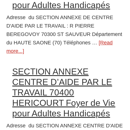
Adultes
pour Adultes Handicapés
Handicapés
Adresse du SECTION ANNEXE DE CENTRE
D'AIDE PAR LE TRAVAIL : R PIERRE
BEREGOVOY 70300 ST SAUVEUR Département
du HAUTE SAONE (70) Téléphones …
[Read
more...]
about
SECTION
ANNEXE
SECTION ANNEXE
DE
CENTRE D’AIDE PAR LE
CENTRE
TRAVAIL 70400
D’AIDE
HERICOURT Foyer de Vie
PAR
LE
pour Adultes Handicapés
TRAVAIL
Adresse du SECTION ANNEXE CENTRE D'AIDE
70300