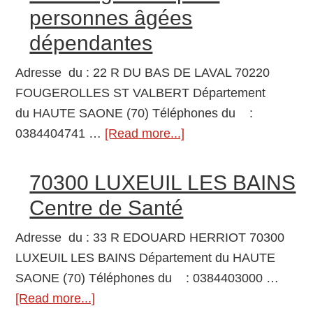
personnes âgées
Hospitalier
Spécialisé
dépendantes
lutte
Adresse du : 22 R DU BAS DE LAVAL 70220
Maladies
FOUGEROLLES ST VALBERT Département
Mentales
du HAUTE SAONE (70) Téléphones du :
0384404741 …
[Read more...]
about
70220
FOUGEROLLES
70300 LUXEUIL LES BAINS
ST
Centre de Santé
VALBERT
Etablissement
Adresse du : 33 R EDOUARD HERRIOT 70300
d’hébergement
LUXEUIL LES BAINS Département du HAUTE
pour
SAONE (70) Téléphones du : 0384403000 …
personnes
[Read more...]
about