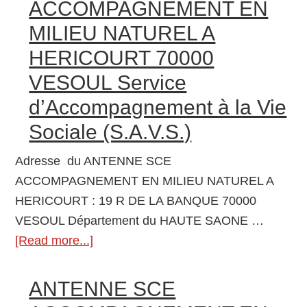
ACCOMPAGNEMENT EN
EN
MILIEU NATUREL A
MILIEU
HERICOURT 70000
NATUREL
A
VESOUL Service
GRAY
d’Accompagnement à la Vie
70000
Sociale (S.A.V.S.)
VESOUL
Service
Adresse du ANTENNE SCE
d’Accompagnement
ACCOMPAGNEMENT EN MILIEU NATUREL A
à
HERICOURT : 19 R DE LA BANQUE 70000
la
VESOUL Département du HAUTE SAONE …
Vie
[Read more...]
about
Sociale
ANTENNE
(S.A.V.S.)
SCE
ANTENNE SCE
ACCOMPAGNEMENT