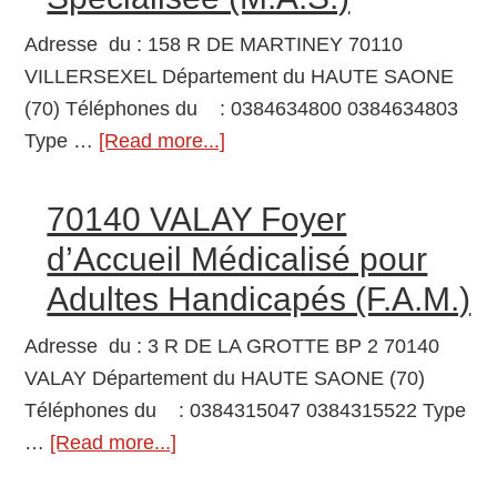
Médicalisé
pour
Adresse du : 158 R DE MARTINEY 70110
Adultes
VILLERSEXEL Département du HAUTE SAONE
Handicapés
(70) Téléphones du : 0384634800 0384634803
(F.A.M.)
Type …
[Read more...]
about
70110
VILLERSEXEL
70140 VALAY Foyer
Maison
d’Accueil Médicalisé pour
d’Accueil
Adultes Handicapés (F.A.M.)
Spécialisée
(M.A.S.)
Adresse du : 3 R DE LA GROTTE BP 2 70140
VALAY Département du HAUTE SAONE (70)
Téléphones du : 0384315047 0384315522 Type
…
[Read more...]
about
70140