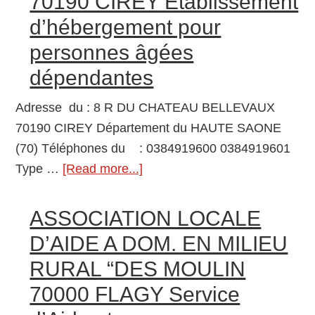
70190 CIREY Etablissement
pour
JOU
Adultes
d’hébergement pour
7000
Handicapés
personnes âgées
VES
dépendantes
Cent
Hospi
Adresse du : 8 R DU CHATEAU BELLEVAUX
Spéc
70190 CIREY Département du HAUTE SAONE
lutte
(70) Téléphones du : 0384919600 0384919601
Mala
Type …
[Read more...]
about
Ment
70190
CIREY
ASSOCIATION LOCALE
Etablissement
D’AIDE A DOM. EN MILIEU
d’hébergement
RURAL “DES MOULIN
pour
70000 FLAGY Service
personnes
âgées