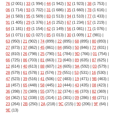
76
(2 001)
|
33
(1 994)
|
44
(1 942)
|
92
(1 923)
|
38
(1 753)
|
06
(1 714)
|
93
(1 702)
|
31
(1 686)
|
35
(1 660)
|
78
(1 616)
|
34
(1 583)
|
95
(1 569)
|
83
(1 513)
|
94
(1 510)
|
77
(1 433)
|
91
(1 405)
|
29
(1 376)
|
14
(1 252)
|
67
(1 234)
|
57
(1 219)
|
64
(1 181)
|
49
(1 154)
|
42
(1 149)
|
56
(1 081)
|
71
(1 076)
|
54
(1 071)
|
60
(1 027)
|
85
(1 013)
|
30
(1 009)
|
17
(981)
|
63
(950)
|
21
(902)
|
74
(899)
|
22
(895)
|
68
(895)
|
80
(893)
|
27
(873)
|
37
(862)
|
45
(861)
|
84
(850)
|
50
(846)
|
72
(831)
|
02
(810)
|
26
(798)
|
25
(790)
|
51
(784)
|
9D
(766)
|
01
(754)
|
66
(725)
|
86
(703)
|
81
(663)
|
73
(640)
|
89
(635)
|
87
(625)
|
12
(614)
|
40
(613)
|
88
(607)
|
24
(605)
|
9A
(592)
|
03
(579)
|
28
(579)
|
61
(578)
|
11
(574)
|
79
(551)
|
53
(531)
|
16
(530)
|
47
(523)
|
39
(516)
|
41
(506)
|
07
(483)
|
19
(471)
|
9B
(463)
|
18
(457)
|
65
(448)
|
58
(445)
|
10
(444)
|
43
(435)
|
08
(423)
|
36
(398)
|
70
(389)
|
55
(377)
|
32
(374)
|
46
(370)
|
82
(369)
|
04
(362)
|
52
(338)
|
05
(314)
|
15
(301)
|
09
(286)
|
48
(271)
|
23
(264)
|
2B
(250)
|
2A
(218)
|
9C
(215)
|
90
(206)
|
9F
(64)
|
9E
(13)