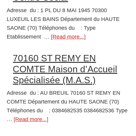
SUR
SEMOUSE
Adresse du : 1 PL DU 8 MAI 1945 70300
Centre
LUXEUIL LES BAINS Département du HAUTE
Social
SAONE (70) Téléphones du : Type
Etablissement …
[Read more...]
about
70300
LUXEUIL
70160 ST REMY EN
LES
COMTE Maison d’Accueil
BAINS
Spécialisée (M.A.S.)
Centre
Social
Adresse du : AU BREUIL 70160 ST REMY EN
COMTE Département du HAUTE SAONE (70)
Téléphones du : 0384682535 0384682536 Type
…
[Read more...]
about
70160