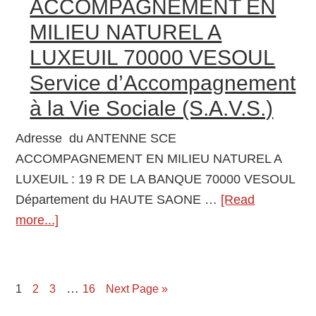
ACCOMPAGNEMENT EN
EN
MILIEU NATUREL A
MILIEU
LUXEUIL 70000 VESOUL
NATUREL
A
Service d’Accompagnement
HERICOURT
à la Vie Sociale (S.A.V.S.)
70000
VESOUL
Adresse du ANTENNE SCE
Service
ACCOMPAGNEMENT EN MILIEU NATUREL A
d’Accompagnement
LUXEUIL : 19 R DE LA BANQUE 70000 VESOUL
à
Département du HAUTE SAONE …
[Read
la
more...]
about
Vie
ANTENNE
Sociale
SCE
(S.A.V.S.)
ACCOMPAGNEMENT
…
Page
1
Page
2
Page
3
Page
16
Next Page »
EN