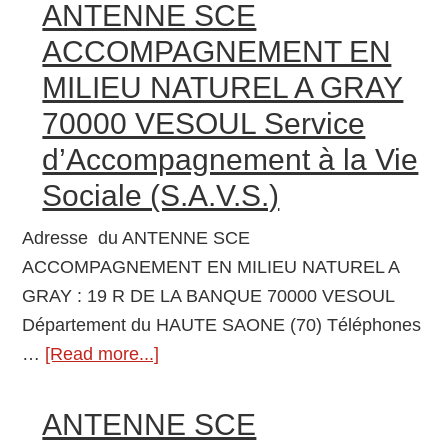
ST
ANTENNE SCE
REMY
ACCOMPAGNEMENT EN
EN
MILIEU NATUREL A GRAY
COMTE
70000 VESOUL Service
Maison
d’Accueil
d’Accompagnement à la Vie
Spécialisée
Sociale (S.A.V.S.)
(M.A.S.)
Adresse du ANTENNE SCE
ACCOMPAGNEMENT EN MILIEU NATUREL A
GRAY : 19 R DE LA BANQUE 70000 VESOUL
Département du HAUTE SAONE (70) Téléphones
…
[Read more...]
about
ANTENNE
SCE
ANTENNE SCE
ACCOMPAGNEMENT