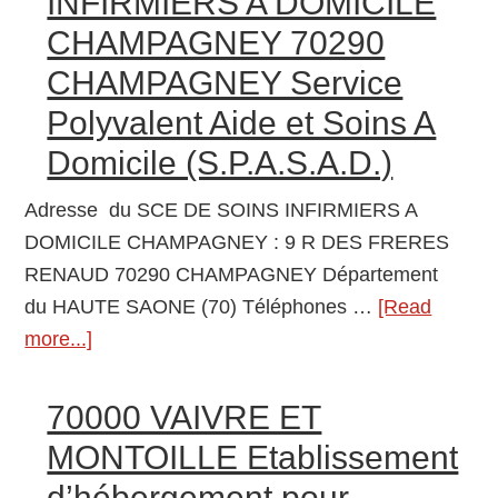
INFIRMIERS A DOMICILE
Polyvalent
CHAMPAGNEY 70290
Aide
CHAMPAGNEY Service
et
Soins
Polyvalent Aide et Soins A
A
Domicile (S.P.A.S.A.D.)
Domicile
(S.P.A.S.A.D.)
Adresse du SCE DE SOINS INFIRMIERS A
DOMICILE CHAMPAGNEY : 9 R DES FRERES
RENAUD 70290 CHAMPAGNEY Département
du HAUTE SAONE (70) Téléphones …
[Read
more...]
about
SCE
DE
70000 VAIVRE ET
SOINS
MONTOILLE Etablissement
INFIRMIERS
d’hébergement pour