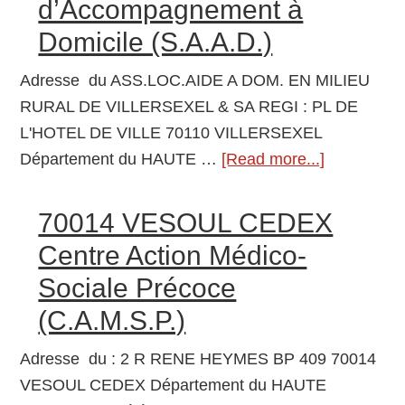
d’Accompagnement à
“DES
Domicile (S.A.A.D.)
MOULIN
70000
Adresse du ASS.LOC.AIDE A DOM. EN MILIEU
FLAGY
RURAL DE VILLERSEXEL & SA REGI : PL DE
Service
L'HOTEL DE VILLE 70110 VILLERSEXEL
d’Aide
Département du HAUTE …
[Read more...]
about
et
ASS.LOC.
d’Accompagnement
A
70014 VESOUL CEDEX
à
DOM.
Centre Action Médico-
Domicile
EN
(S.A.A.D.)
Sociale Précoce
MILIEU
(C.A.M.S.P.)
RURAL
DE
Adresse du : 2 R RENE HEYMES BP 409 70014
VILLERSE
VESOUL CEDEX Département du HAUTE
&