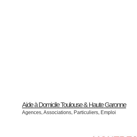
Skip
Skip
Skip
to
to
to
content
primary
secondary
sidebar
sidebar
Aide à Domicile Toulouse & Haute Garonne
Agences, Associations, Particuliers, Emploi