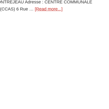
 MONTREJEAU Adresse : CENTRE COMMUNALE
MONTREJEA
(CCAS) 6 Rue …
[Read more...]
about
CENTRE
COMMUNALE
ACTION
SOCIALE
(CCAS)
Aide
à
Domicile
31210
MONTREJEAU