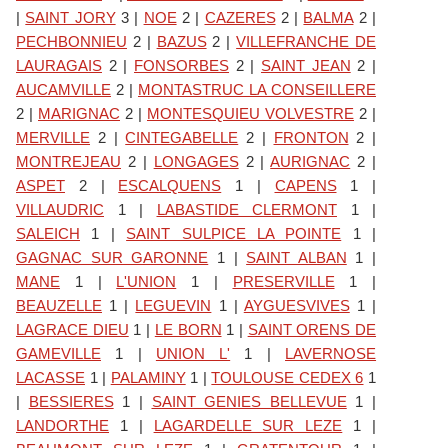
|
SAINT JORY
3
|
NOE
2
|
CAZERES
2
|
BALMA
2
|
PECHBONNIEU
2
|
BAZUS
2
|
VILLEFRANCHE DE
LAURAGAIS
2
|
FONSORBES
2
|
SAINT JEAN
2
|
AUCAMVILLE
2
|
MONTASTRUC LA CONSEILLERE
2
|
MARIGNAC
2
|
MONTESQUIEU VOLVESTRE
2
|
MERVILLE
2
|
CINTEGABELLE
2
|
FRONTON
2
|
MONTREJEAU
2
|
LONGAGES
2
|
AURIGNAC
2
|
ASPET
2
|
ESCALQUENS
1
|
CAPENS
1
|
VILLAUDRIC
1
|
LABASTIDE CLERMONT
1
|
SALEICH
1
|
SAINT SULPICE LA POINTE
1
|
GAGNAC SUR GARONNE
1
|
SAINT ALBAN
1
|
MANE
1
|
L'UNION
1
|
PRESERVILLE
1
|
BEAUZELLE
1
|
LEGUEVIN
1
|
AYGUESVIVES
1
|
LAGRACE DIEU
1
|
LE BORN
1
|
SAINT ORENS DE
GAMEVILLE
1
|
UNION L'
1
|
LAVERNOSE
LACASSE
1
|
PALAMINY
1
|
TOULOUSE CEDEX 6
1
|
BESSIERES
1
|
SAINT GENIES BELLEVUE
1
|
LANDORTHE
1
|
LAGARDELLE SUR LEZE
1
|