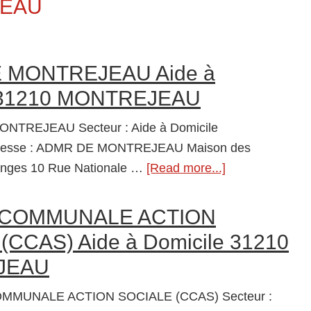
EAU
 MONTREJEAU Aide à
 31210 MONTREJEAU
NTREJEAU Secteur : Aide à Domicile
sse : ADMR DE MONTREJEAU Maison des
nges 10 Rue Nationale …
[Read more...]
about
ADMR
DE
 COMMUNALE ACTION
MONTREJEA
(CCAS) Aide à Domicile 31210
Aide
JEAU
à
Domicile
MMUNALE ACTION SOCIALE (CCAS) Secteur :
31210