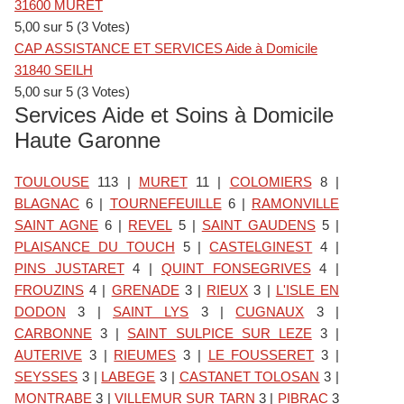
31600 MURET
5,00 sur 5 (3 Votes)
CAP ASSISTANCE ET SERVICES Aide à Domicile
31840 SEILH
5,00 sur 5 (3 Votes)
Services Aide et Soins à Domicile
Haute Garonne
TOULOUSE
113
|
MURET
11
|
COLOMIERS
8
|
BLAGNAC
6
|
TOURNEFEUILLE
6
|
RAMONVILLE
SAINT AGNE
6
|
REVEL
5
|
SAINT GAUDENS
5
|
PLAISANCE DU TOUCH
5
|
CASTELGINEST
4
|
PINS JUSTARET
4
|
QUINT FONSEGRIVES
4
|
FROUZINS
4
|
GRENADE
3
|
RIEUX
3
|
L'ISLE EN
DODON
3
|
SAINT LYS
3
|
CUGNAUX
3
|
CARBONNE
3
|
SAINT SULPICE SUR LEZE
3
|
AUTERIVE
3
|
RIEUMES
3
|
LE FOUSSERET
3
|
SEYSSES
3
|
LABEGE
3
|
CASTANET TOLOSAN
3
|
MONTRABE
3
|
VILLEMUR SUR TARN
3
|
PIBRAC
3