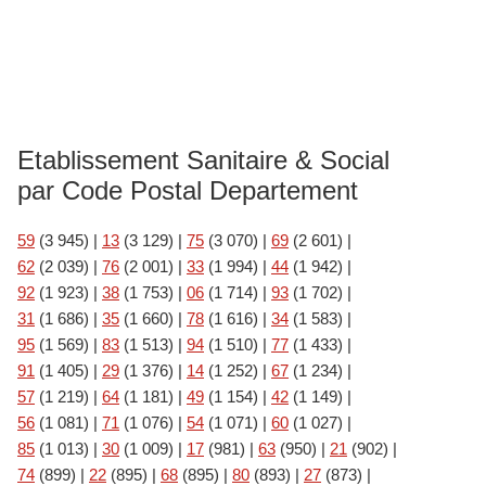
Etablissement Sanitaire & Social
par Code Postal Departement
59
(3 945)
|
13
(3 129)
|
75
(3 070)
|
69
(2 601)
|
62
(2 039)
|
76
(2 001)
|
33
(1 994)
|
44
(1 942)
|
92
(1 923)
|
38
(1 753)
|
06
(1 714)
|
93
(1 702)
|
31
(1 686)
|
35
(1 660)
|
78
(1 616)
|
34
(1 583)
|
95
(1 569)
|
83
(1 513)
|
94
(1 510)
|
77
(1 433)
|
91
(1 405)
|
29
(1 376)
|
14
(1 252)
|
67
(1 234)
|
57
(1 219)
|
64
(1 181)
|
49
(1 154)
|
42
(1 149)
|
56
(1 081)
|
71
(1 076)
|
54
(1 071)
|
60
(1 027)
|
85
(1 013)
|
30
(1 009)
|
17
(981)
|
63
(950)
|
21
(902)
|
74
(899)
|
22
(895)
|
68
(895)
|
80
(893)
|
27
(873)
|