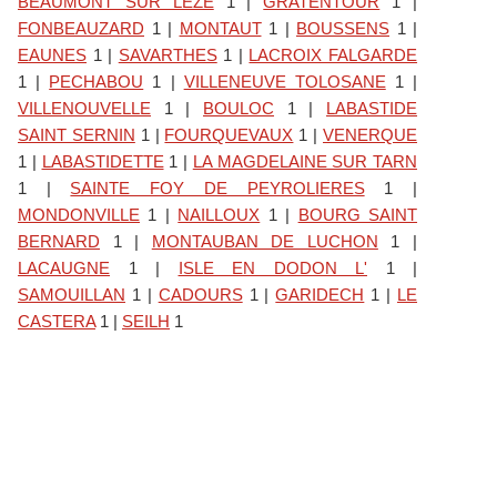
BEAUMONT SUR LEZE
1
|
GRATENTOUR
1
|
FONBEAUZARD
1
|
MONTAUT
1
|
BOUSSENS
1
|
EAUNES
1
|
SAVARTHES
1
|
LACROIX FALGARDE
1
|
PECHABOU
1
|
VILLENEUVE TOLOSANE
1
|
VILLENOUVELLE
1
|
BOULOC
1
|
LABASTIDE
SAINT SERNIN
1
|
FOURQUEVAUX
1
|
VENERQUE
1
|
LABASTIDETTE
1
|
LA MAGDELAINE SUR TARN
1
|
SAINTE FOY DE PEYROLIERES
1
|
MONDONVILLE
1
|
NAILLOUX
1
|
BOURG SAINT
BERNARD
1
|
MONTAUBAN DE LUCHON
1
|
LACAUGNE
1
|
ISLE EN DODON L'
1
|
SAMOUILLAN
1
|
CADOURS
1
|
GARIDECH
1
|
LE
CASTERA
1
|
SEILH
1