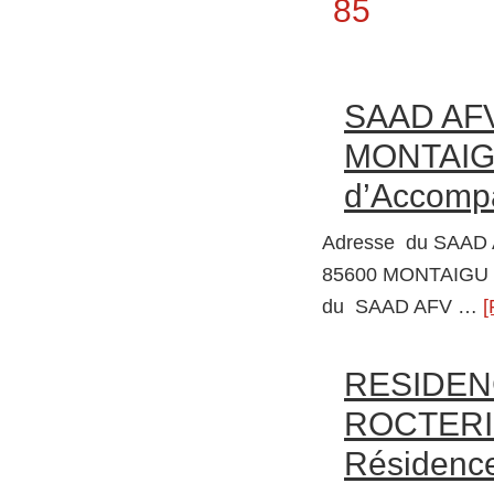
Secondary
85
Sidebar
SAAD AF
MONTAIGU
d’Accompa
Adresse du SAAD
85600 MONTAIGU 
du SAAD AFV …
[
RESIDEN
ROCTERI
Résidenc