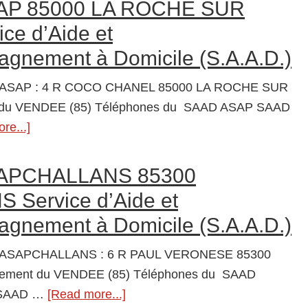
FREE
AP 85000 LA ROCHE SUR
d’Accompagnemen
DOM
ce d’Aide et
à
85000
Domicile
gnement à Domicile (S.A.A.D.)
LA
(S.A.A.D.)
ROCHE
 ASAP : 4 R COCO CHANEL 85000 LA ROCHE SUR
SUR
 du VENDEE (85) Téléphones du SAAD ASAP SAAD
YON
re...]
about
Service
SAAD
d’Aide
ASAP
APCHALLANS 85300
et
85000
 Service d’Aide et
d’Accompagnement
LA
à
gnement à Domicile (S.A.A.D.)
ROCHE
Domicile
SUR
 ASAPCHALLANS : 6 R PAUL VERONESE 85300
(S.A.A.D.)
YON
ement du VENDEE (85) Téléphones du SAAD
Service
SAAD …
[Read more...]
about
d’Aide