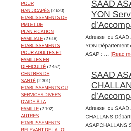
SAAD AS
POUR
HANDICAPÉS
(2 620)
YON Servi
ETABLISSEMENTS DE
d’Accompa
PMI ET DE
PLANIFICATION
Adresse du SAAD
FAMILIALE
(2 618)
YON Département
ETABLISSEMENTS
POUR ADULTES ET
ASAP : …
[Read mo
FAMILLES EN
DIFFICULTÉ
(2 457)
SAAD AS
CENTRES DE
SANTÉ
(2 301)
CHALLANS
ETABLISSEMENTS OU
d’Accompa
SERVICES DIVERS
D’AIDE À LA
Adresse du SAAD
FAMILLE
(2 102)
AUTRES
CHALLANS Départ
ETABLISSEMENTS
ASAPCHALLANS 
RELEVANT DE LA LOI