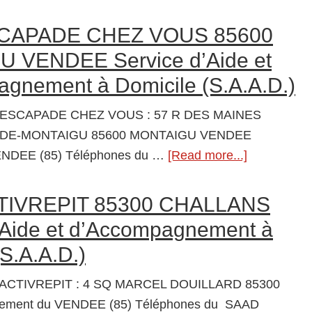
SAAD
et
ASAPCHALLANS
CAPADE CHEZ VOUS 85600
d’Accompagnement
85300
 VENDEE Service d’Aide et
à
CHALLANS
Domicile
gnement à Domicile (S.A.A.D.)
Service
(S.A.A.D.)
d’Aide
 ESCAPADE CHEZ VOUS : 57 R DES MAINES
et
DE-MONTAIGU 85600 MONTAIGU VENDEE
d’Accompagnement
ENDEE (85) Téléphones du …
[Read more...]
about
à
SAAD
Domicile
ESCAPAD
TIVREPIT 85300 CHALLANS
(S.A.A.D.)
CHEZ
’Aide et d’Accompagnement à
VOUS
(S.A.A.D.)
85600
MONTAIG
 ACTIVREPIT : 4 SQ MARCEL DOUILLARD 85300
VENDEE
ement du VENDEE (85) Téléphones du SAAD