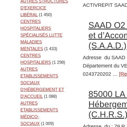
AUTRES STRUCTURES
ACTIVREPIT SAA
D’EXERCICE
LIBÉRAL
(1 450)
CENTRES
SAAD O2 
HOSPITALIERS
et d’Acco
SPÉCIALISÉS LUTTE
MALADIES
(S.A.A.D.)
MENTALES
(1 433)
CENTRES
Adresse du SAAD
HOSPITALIERS
(1 298)
Département du V
AUTRES
0243720202 …
[Re
ETABLISSEMENTS
SOCIAUX
D’HÉBERGEMENT ET
85000 LA
D’ACCUEIL
(1 088)
Hébergeme
AUTRES
ETABLISSEMENTS
(C.H.R.S.
MÉDICO-
SOCIAUX
(1 009)
Adresse du : 79