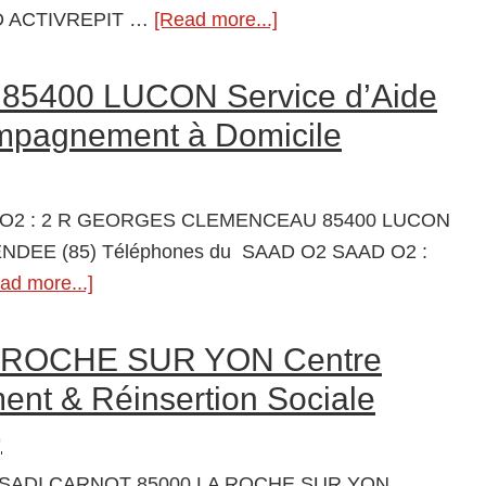
Service
D ACTIVREPIT …
[Read more...]
about
d’Aide
SAAD
et
ACTIVREPIT
85400 LUCON Service d’Aide
d’Accompa
85300
mpagnement à Domicile
à
CHALLANS
Domicile
Service
(S.A.A.D.)
d’Aide
 O2 : 2 R GEORGES CLEMENCEAU 85400 LUCON
et
ENDEE (85) Téléphones du SAAD O2 SAAD O2 :
d’Accompagnement
ad more...]
about
à
SAAD
Domicile
O2
 ROCHE SUR YON Centre
(S.A.A.D.)
85400
nt & Réinsertion Sociale
LUCON
)
Service
d’Aide
 R SADI CARNOT 85000 LA ROCHE SUR YON