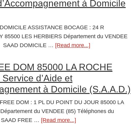
 d’Accompagnement à Domicile
Service
d’Aide
et
 DOMICILE ASSISTANCE BOCAGE : 24 R
d’Accompagnement
85500 LES HERBIERS Département du VENDEE
à
 du SAAD DOMICILE …
[Read more...]
about
Domicile
SAAD
(S.A.A.D.)
DOMICILE
EE DOM 85000 LA ROCHE
ASSISTANCE
ervice d’Aide et
BOCAGE
gnement à Domicile (S.A.A.D.)
85500
LES
 FREE DOM : 1 PL DU POINT DU JOUR 85000 LA
HERBIERS
partement du VENDEE (85) Téléphones du
Service
 SAAD FREE …
[Read more...]
about
d’Aide
SAAD
et