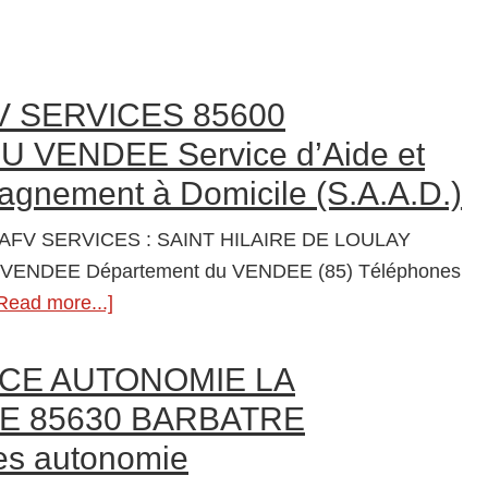
V SERVICES 85600
 VENDEE Service d’Aide et
gnement à Domicile (S.A.A.D.)
 AFV SERVICES : SAINT HILAIRE DE LOULAY
VENDEE Département du VENDEE (85) Téléphones
Read more...]
about
SAAD
AFV
CE AUTONOMIE LA
SERVICES
E 85630 BARBATRE
85600
es autonomie
MONTAIGU