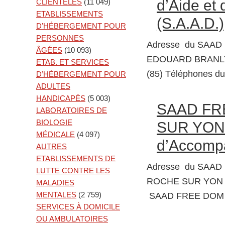
d’Aide et
CLIENTÈLES
(11 049)
ETABLISSEMENTS
(S.A.A.D.)
D’HÉBERGEMENT POUR
PERSONNES
Adresse du SAAD
ÂGÉES
(10 093)
EDOUARD BRANLY 
ETAB. ET SERVICES
(85) Téléphones
D’HÉBERGEMENT POUR
ADULTES
HANDICAPÉS
(5 003)
SAAD FR
LABORATOIRES DE
BIOLOGIE
SUR YON S
MÉDICALE
(4 097)
d’Accompa
AUTRES
ETABLISSEMENTS DE
Adresse du SAAD
LUTTE CONTRE LES
ROCHE SUR YON Dé
MALADIES
MENTALES
(2 759)
SAAD FREE DOM
SERVICES À DOMICILE
OU AMBULATOIRES