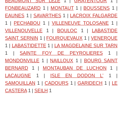
BEAUMONT SUR LEZE
1
|
GRATENTOUR
1
|
FONBEAUZARD
1
|
MONTAUT
1
|
BOUSSENS
1
|
EAUNES
1
|
SAVARTHES
1
|
LACROIX FALGARDE
1
|
PECHABOU
1
|
VILLENEUVE TOLOSANE
1
|
gnement
VILLENOUVELLE
1
|
BOULOC
1
|
LABASTIDE
SAINT SERNIN
1
|
FOURQUEVAUX
1
|
VENERQUE
1
|
LABASTIDETTE
1
|
LA MAGDELAINE SUR TARN
1
|
SAINTE FOY DE PEYROLIERES
1
|
MONDONVILLE
1
|
NAILLOUX
1
|
BOURG SAINT
BERNARD
1
|
MONTAUBAN DE LUCHON
1
|
LACAUGNE
1
|
ISLE EN DODON L'
1
|
SAMOUILLAN
1
|
CADOURS
1
|
GARIDECH
1
|
LE
CASTERA
1
|
SEILH
1