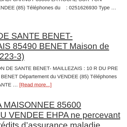
et
ENDEE (85) Téléphones du : 0251626930 Type …
d’Accompagnement
t
à
0
Domicile
DE SANTE BENET-
(S.A.A.D.)
HE
IS 85490 BENET Maison de
6223-3)
re
ON DE SANTE BENET- MAILLEZAIS : 10 R DU PRE
rgement
BENET Département du VENDEE (85) Téléphones
SANTE …
[Read more...]
about
ertion
MAISON
ale
DE
A MAISONNEE 85600
R.S.)
SANTE
 VENDEE EHPA ne percevant
BENET-
rédits d’assurance maladie
MAILLEZAIS