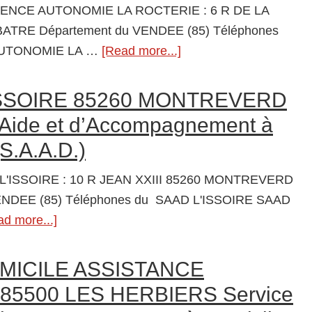
VENDEE
DENCE AUTONOMIE LA ROCTERIE : 6 R DE LA
Service
ATRE Département du VENDEE (85) Téléphones
d’Aide
AUTONOMIE LA …
[Read more...]
about
et
RESIDENCE
d’Accompagnement
AUTONOMIE
ISSOIRE 85260 MONTREVERD
à
LA
’Aide et d’Accompagnement à
Domicile
ROCTERIE
(S.A.A.D.)
(S.A.A.D.)
85630
BARBATRE
L'ISSOIRE : 10 R JEAN XXIII 85260 MONTREVERD
Résidences
ENDEE (85) Téléphones du SAAD L'ISSOIRE SAAD
autonomie
ad more...]
about
SAAD
L’ISSOIRE
MICILE ASSISTANCE
85260
5500 LES HERBIERS Service
MONTREVERD