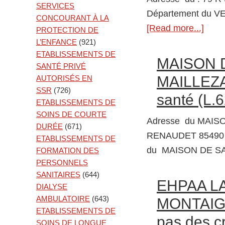
SERVICES
Département du V
CONCOURANT À LA
[Read more...]
abou
PROTECTION DE
L’ENFANCE
(921)
8500
ETABLISSEMENTS DE
LA
MAISON 
SANTÉ PRIVÉ
ROC
MAILLEZA
AUTORISÉS EN
SUR
SSR
(726)
santé (L.
YON
ETABLISSEMENTS DE
SOINS DE COURTE
Cent
Adresse du MAIS
DURÉE
(671)
Hébe
RENAUDET 85490 
ETABLISSEMENTS DE
&
du MAISON DE 
FORMATION DES
Réins
PERSONNELS
Soci
SANITAIRES
(644)
EHPAA L
DIALYSE
(C.H.
AMBULATOIRE
(643)
MONTAIGU
ETABLISSEMENTS DE
pas des c
SOINS DE LONGUE