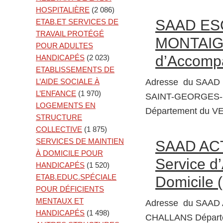
HOSPITALIÈRE
(2 086)
SAAD ES
ETAB.ET SERVICES DE
TRAVAIL PROTÉGÉ
MONTAIGU
POUR ADULTES
d’Accompa
HANDICAPÉS
(2 023)
ETABLISSEMENTS DE
L’AIDE SOCIALE À
Adresse du SAAD
L’ENFANCE
(1 970)
SAINT-GEORGES-
LOGEMENTS EN
Département du V
STRUCTURE
COLLECTIVE
(1 875)
SERVICES DE MAINTIEN
SAAD AC
À DOMICILE POUR
Service d
HANDICAPÉS
(1 520)
ETAB.EDUC.SPÉCIALE
Domicile 
POUR DÉFICIENTS
MENTAUX ET
Adresse du SAAD
HANDICAPÉS
(1 498)
CHALLANS Départ