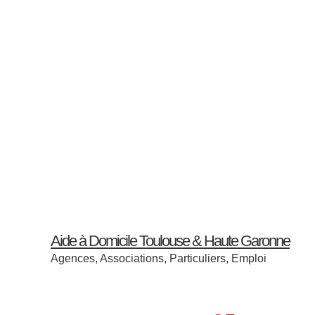
Skip
Skip
Skip
to
to
to
content
primary
secondary
sidebar
sidebar
Aide à Domicile Toulouse & Haute Garonne
Agences, Associations, Particuliers, Emploi