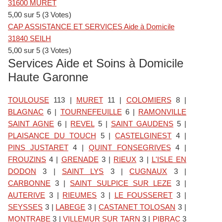
31600 MURET
t
5,00 sur 5 (3 Votes)
CAP ASSISTANCE ET SERVICES Aide à Domicile
31840 SEILH
5,00 sur 5 (3 Votes)
Services Aide et Soins à Domicile
Haute Garonne
TOULOUSE
113
|
MURET
11
|
COLOMIERS
8
|
BLAGNAC
6
|
TOURNEFEUILLE
6
|
RAMONVILLE
SAINT AGNE
6
|
REVEL
5
|
SAINT GAUDENS
5
|
PLAISANCE DU TOUCH
5
|
CASTELGINEST
4
|
PINS JUSTARET
4
|
QUINT FONSEGRIVES
4
|
FROUZINS
4
|
GRENADE
3
|
RIEUX
3
|
L'ISLE EN
DODON
3
|
SAINT LYS
3
|
CUGNAUX
3
|
CARBONNE
3
|
SAINT SULPICE SUR LEZE
3
|
AUTERIVE
3
|
RIEUMES
3
|
LE FOUSSERET
3
|
SEYSSES
3
|
LABEGE
3
|
CASTANET TOLOSAN
3
|
MONTRABE
3
|
VILLEMUR SUR TARN
3
|
PIBRAC
3