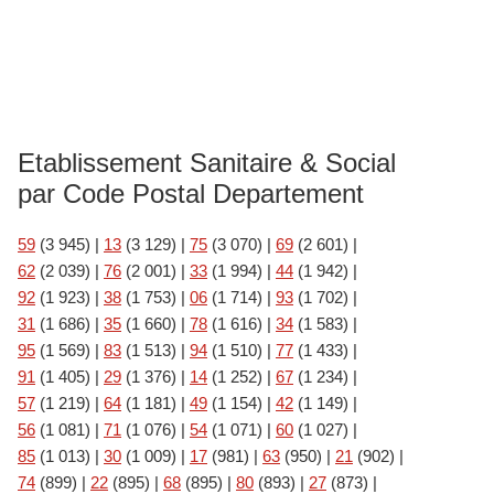
Etablissement Sanitaire & Social
par Code Postal Departement
59
(3 945)
|
13
(3 129)
|
75
(3 070)
|
69
(2 601)
|
62
(2 039)
|
76
(2 001)
|
33
(1 994)
|
44
(1 942)
|
92
(1 923)
|
38
(1 753)
|
06
(1 714)
|
93
(1 702)
|
31
(1 686)
|
35
(1 660)
|
78
(1 616)
|
34
(1 583)
|
95
(1 569)
|
83
(1 513)
|
94
(1 510)
|
77
(1 433)
|
91
(1 405)
|
29
(1 376)
|
14
(1 252)
|
67
(1 234)
|
57
(1 219)
|
64
(1 181)
|
49
(1 154)
|
42
(1 149)
|
56
(1 081)
|
71
(1 076)
|
54
(1 071)
|
60
(1 027)
|
85
(1 013)
|
30
(1 009)
|
17
(981)
|
63
(950)
|
21
(902)
|
74
(899)
|
22
(895)
|
68
(895)
|
80
(893)
|
27
(873)
|