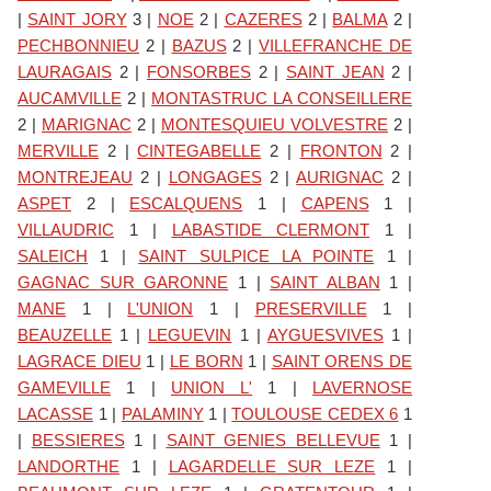
|
SAINT JORY
3
|
NOE
2
|
CAZERES
2
|
BALMA
2
|
PECHBONNIEU
2
|
BAZUS
2
|
VILLEFRANCHE DE
LAURAGAIS
2
|
FONSORBES
2
|
SAINT JEAN
2
|
AUCAMVILLE
2
|
MONTASTRUC LA CONSEILLERE
2
|
MARIGNAC
2
|
MONTESQUIEU VOLVESTRE
2
|
MERVILLE
2
|
CINTEGABELLE
2
|
FRONTON
2
|
MONTREJEAU
2
|
LONGAGES
2
|
AURIGNAC
2
|
ASPET
2
|
ESCALQUENS
1
|
CAPENS
1
|
VILLAUDRIC
1
|
LABASTIDE CLERMONT
1
|
SALEICH
1
|
SAINT SULPICE LA POINTE
1
|
GAGNAC SUR GARONNE
1
|
SAINT ALBAN
1
|
E
MANE
1
|
L'UNION
1
|
PRESERVILLE
1
|
BEAUZELLE
1
|
LEGUEVIN
1
|
AYGUESVIVES
1
|
LAGRACE DIEU
1
|
LE BORN
1
|
SAINT ORENS DE
GAMEVILLE
1
|
UNION L'
1
|
LAVERNOSE
LACASSE
1
|
PALAMINY
1
|
TOULOUSE CEDEX 6
1
U
|
BESSIERES
1
|
SAINT GENIES BELLEVUE
1
|
LANDORTHE
1
|
LAGARDELLE SUR LEZE
1
|