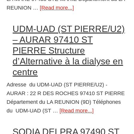
à
REUNION …
[Read more...]
about
la
UNITE
dialy
AUTODIALYSE
en
UDM-UAD (ST PIERRE/U2)
(STE
cent
– AURAR 97410 ST
MARIE)
PIERRE Structure
–
d’Alternative à la dialyse en
ASDR
97438
centre
STE
Adresse du UDM-UAD (ST PIERRE/U2) -
MARIE
AURAR : 22 R DES ROCHES 97410 ST PIERRE
Structure
Département du LA REUNION (9D) Téléphones
d’Alternative
du UDM-UAD (ST …
[Read more...]
about
à
UDM-
la
UAD
dialyse
SODIA DELPRA 97490 ST