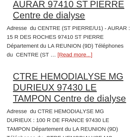
AURAR 97410 ST PIERRE
(ST
Centre de dialyse
GILLES)
–
Adresse du CENTRE (ST PIERRE/U1) - AURAR :
AURAR
15 R DES ROCHES 97410 ST PIERRE
97434
Département du LA REUNION (9D) Téléphones
ST
du CENTRE (ST …
[Read more...]
about
PAUL
CENTRE
Structure
(ST
CTRE HEMODIALYSE MG
d’Alternative
PIERRE/U1)
DURIEUX 97430 LE
à
–
la
TAMPON Centre de dialyse
AURAR
dialyse
97410
Adresse du CTRE HEMODIALYSE MG
en
ST
DURIEUX : 100 R DE FRANCE 97430 LE
centre
PIERRE
TAMPON Département du LA REUNION (9D)
Centre