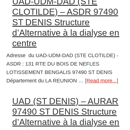
UAD-UDM-DAD (STE
ASSISTEE
CLOTILDE) – ASDR 97490
MAMOUDZOU
ST DENIS Structure
97600
d’Alternative à la dialyse en
MAMOUDZOU
Centre
centre
de
Adresse du UAD-UDM-DAD (STE CLOTILDE) -
dialyse
ASDR : 131 RTE DU BOIS DE NEFLES
LOTISSEMENT BENGALIS 97490 ST DENIS
Département du LA REUNION …
[Read more...]
abou
UAD
UDM
UAD (ST DENIS) – AURAR
DAD
97490 ST DENIS Structure
(ST
d’Alternative à la dialyse en
CLO