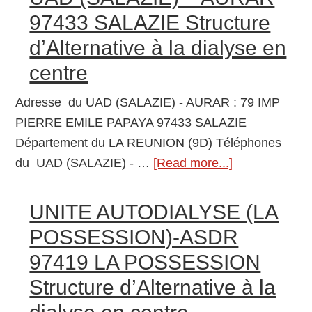
à
97420
97433 SALAZIE Structure
la
LE
d’Alternative à la dialyse en
dialyse
PORT
en
centre
Centre
centre
de
Adresse du UAD (SALAZIE) - AURAR : 79 IMP
dialyse
PIERRE EMILE PAPAYA 97433 SALAZIE
Département du LA REUNION (9D) Téléphones
du UAD (SALAZIE) - …
[Read more...]
about
UAD
(SALAZIE)
UNITE AUTODIALYSE (LA
–
POSSESSION)-ASDR
AURAR
97419 LA POSSESSION
97433
Structure d’Alternative à la
SALAZIE
Structure