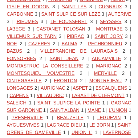
L'ISLE EN DODON
3
|
SAINT LYS
3
|
CUGNAUX
3
|
CARBONNE
3
|
SAINT SULPICE SUR LEZE
3
|
AUTERIVE
3
|
RIEUMES
3
|
LE FOUSSERET
3
|
SEYSSES
3
|
LABEGE
3
|
CASTANET TOLOSAN
3
|
MONTRABE
3
|
VILLEMUR SUR TARN
3
|
PIBRAC
3
|
SAINT JORY
3
|
NOE
2
|
CAZERES
2
|
BALMA
2
|
PECHBONNIEU
2
|
BAZUS
2
|
VILLEFRANCHE DE LAURAGAIS
2
|
FONSORBES
2
|
SAINT JEAN
2
|
AUCAMVILLE
2
|
MONTASTRUC LA CONSEILLERE
2
|
MARIGNAC
2
|
MONTESQUIEU VOLVESTRE
2
|
MERVILLE
2
|
CINTEGABELLE
2
|
FRONTON
2
|
MONTREJEAU
2
|
LONGAGES
2
|
AURIGNAC
2
|
ASPET
2
|
ESCALQUENS
1
|
CAPENS
1
|
VILLAUDRIC
1
|
LABASTIDE CLERMONT
1
|
SALEICH
1
|
SAINT SULPICE LA POINTE
1
|
GAGNAC
SUR GARONNE
1
|
SAINT ALBAN
1
|
MANE
1
|
L'UNION
1
|
PRESERVILLE
1
|
BEAUZELLE
1
|
LEGUEVIN
1
|
AYGUESVIVES
1
|
LAGRACE DIEU
1
|
LE BORN
1
|
SAINT
ORENS DE GAMEVILLE
1
|
UNION L'
1
|
LAVERNOSE