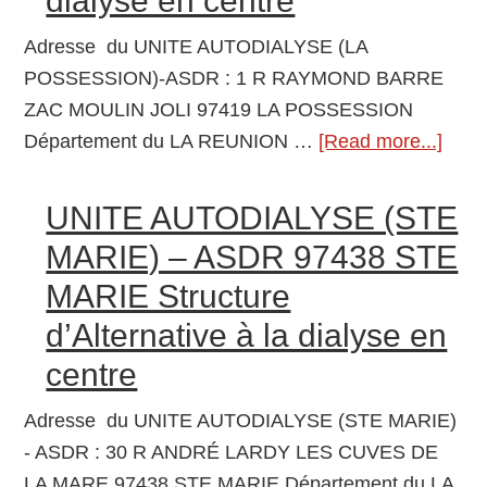
dialyse en centre
d’Alternative
Adresse du UNITE AUTODIALYSE (LA
à
POSSESSION)-ASDR : 1 R RAYMOND BARRE
la
ZAC MOULIN JOLI 97419 LA POSSESSION
dialyse
Département du LA REUNION …
[Read more...]
abou
en
UNI
centre
AUT
UNITE AUTODIALYSE (STE
(LA
MARIE) – ASDR 97438 STE
POS
MARIE Structure
ASD
d’Alternative à la dialyse en
9741
LA
centre
POS
Adresse du UNITE AUTODIALYSE (STE MARIE)
Struc
- ASDR : 30 R ANDRÉ LARDY LES CUVES DE
d’Alt
LA MARE 97438 STE MARIE Département du LA