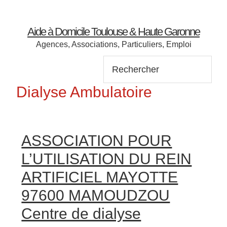
Aide à Domicile Toulouse & Haute Garonne
Agences, Associations, Particuliers, Emploi
Rechercher:
Dialyse Ambulatoire
When autocomplete results are available use up and down
When autocomplete results are available use up and down
ASSOCIATION POUR
L’UTILISATION DU REIN
ARTIFICIEL MAYOTTE
97600 MAMOUDZOU
Centre de dialyse