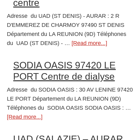
centre
–
ASD
Adresse du UAD (ST DENIS) - AURAR : 2 R
9749
D'EMMEREZ DE CHARMOY 97490 ST DENIS
ST
Département du LA REUNION (9D) Téléphones
DEN
du UAD (ST DENIS) - …
[Read more...]
about
Struc
UAD
d’Alt
(ST
SODIA OASIS 97420 LE
à
DENIS)
la
PORT Centre de dialyse
–
dialy
AURAR
Adresse du SODIA OASIS : 30 AV LENINE 97420
en
97490
LE PORT Département du LA REUNION (9D)
cent
ST
Téléphones du SODIA OASIS SODIA OASIS : …
DENIS
[Read more...]
about
Structure
SODIA
d’Alternative
OASIS
UAD (SALAZIE) – AURAR