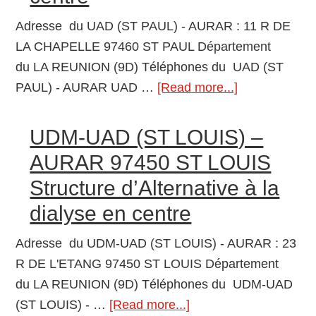
97420
Adresse du UAD (ST PAUL) - AURAR : 11 R DE
LE
LA CHAPELLE 97460 ST PAUL Département
PORT
du LA REUNION (9D) Téléphones du UAD (ST
Structure
PAUL) - AURAR UAD …
[Read more...]
about
d’Alternative
UAD
à
(ST
UDM-UAD (ST LOUIS) –
la
PAUL)
dialyse
AURAR 97450 ST LOUIS
–
en
Structure d’Alternative à la
AURAR
centre
dialyse en centre
97460
ST
Adresse du UDM-UAD (ST LOUIS) - AURAR : 23
PAUL
R DE L'ETANG 97450 ST LOUIS Département
Structure
du LA REUNION (9D) Téléphones du UDM-UAD
d’Alternative
(ST LOUIS) - …
[Read more...]
about
à