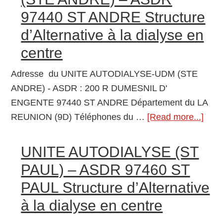
(ST
97440 ST ANDRE Structure
BENOIT)
d’Alternative à la dialyse en
–
AURAR
centre
97470
Adresse du UNITE AUTODIALYSE-UDM (STE
ST
ANDRE) - ASDR : 200 R DUMESNIL D'
BENOIT
ENGENTE 97440 ST ANDRE Département du LA
Centre
REUNION (9D) Téléphones du …
[Read more...]
abou
de
UNI
dialyse
AUT
UNITE AUTODIALYSE (ST
UD
PAUL) – ASDR 97460 ST
(ST
PAUL Structure d’Alternative
AND
à la dialyse en centre
–
AS