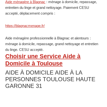
centre
Primary
Aide ménagère à Blagnac
: ménage à domicile, repassage,
97480
entretien du linge et grand nettoyage. Paiement CESU
Sidebar
ST
accepté, déplacement compris :
JOSEPH
Structure
https://blagnacmenage.fr/
d’Alternative
Aide ménagère professionnelle à Blagnac et alentours :
à
ménage à domicile, repassage, grand nettoyage et entretien
la
du linge. CESU accepté.
dialyse
Choisir une Service Aide à
en
Domicile à Toulouse
centre
AIDE À DOMICILE AIDE À LA
PERSONNES TOULOUSE HAUTE
GARONNE 31