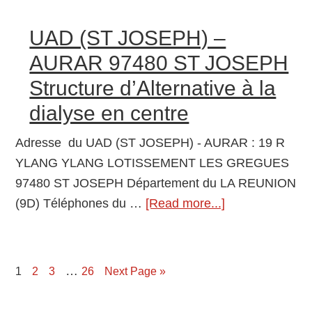
UDM-
la
UAD
UAD (ST JOSEPH) –
dialyse
(ST
en
AURAR 97480 ST JOSEPH
LOUIS)
centre
Structure d’Alternative à la
–
dialyse en centre
AURAR
97450
Adresse du UAD (ST JOSEPH) - AURAR : 19 R
ST
YLANG YLANG LOTISSEMENT LES GREGUES
LOUIS
97480 ST JOSEPH Département du LA REUNION
Structure
(9D) Téléphones du …
[Read more...]
about
d’Alternative
UAD
à
(ST
la
JOSEPH)
…
dialyse
Page
1
Page
2
Page
3
Page
26
Next Page »
–
en
AURAR