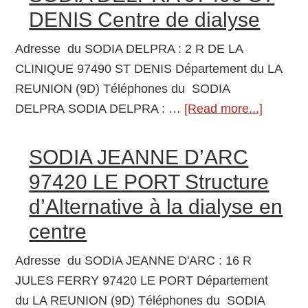
(ST
en
DENIS Centre de dialyse
PIERRE/U2)
centre
–
Adresse du SODIA DELPRA : 2 R DE LA
AURAR
CLINIQUE 97490 ST DENIS Département du LA
97410
REUNION (9D) Téléphones du SODIA
ST
DELPRA SODIA DELPRA : …
[Read more...]
about
PIERRE
SODIA
Structure
DELPR
SODIA JEANNE D’ARC
d’Alternative
97490
97420 LE PORT Structure
à
ST
d’Alternative à la dialyse en
la
DENIS
dialyse
centre
Centre
en
de
Adresse du SODIA JEANNE D'ARC : 16 R
centre
dialyse
JULES FERRY 97420 LE PORT Département
du LA REUNION (9D) Téléphones du SODIA