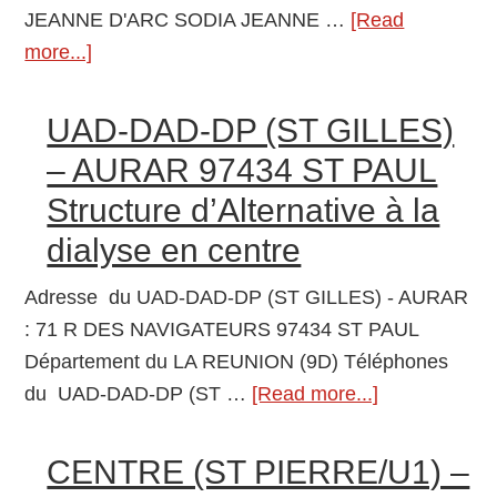
JEANNE D'ARC SODIA JEANNE …
[Read
more...]
about
SODIA
JEANNE
UAD-DAD-DP (ST GILLES)
D’ARC
– AURAR 97434 ST PAUL
97420
Structure d’Alternative à la
LE
dialyse en centre
PORT
Structure
Adresse du UAD-DAD-DP (ST GILLES) - AURAR
d’Alternative
: 71 R DES NAVIGATEURS 97434 ST PAUL
à
Département du LA REUNION (9D) Téléphones
la
du UAD-DAD-DP (ST …
[Read more...]
about
dialyse
UAD-
en
DAD-
CENTRE (ST PIERRE/U1) –
centre
DP