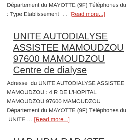
de
Département du MAYOTTE (9F) Téléphones du
dialyse
: Type Etablissement …
[Read more...]
about
97620
CHIRONGUI
UNITE AUTODIALYSE
Centre
ASSISTEE MAMOUDZOU
de
97600 MAMOUDZOU
dialyse
Centre de dialyse
Adresse du UNITE AUTODIALYSE ASSISTEE
MAMOUDZOU : 4 R DE L'HOPITAL
MAMOUDZOU 97600 MAMOUDZOU
Département du MAYOTTE (9F) Téléphones du
UNITE …
[Read more...]
about
UNITE
AUTODIALYSE