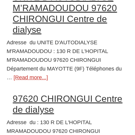
de
Centre
M’RAMADOUDOU 97620
dialyse
de
CHIRONGUI Centre de
dialyse
dialyse
Adresse du UNITE D'AUTODIALYSE
M'RAMADOUDOU : 130 R DE L'HOPITAL
M'RAMADOUDOU 97620 CHIRONGUI
Département du MAYOTTE (9F) Téléphones du
…
[Read more...]
about
UNITE
D’AUTODIALYSE
97620 CHIRONGUI Centre
M’RAMADOUDOU
de dialyse
97620
CHIRONGUI
Adresse du : 130 R DE L'HOPITAL
Centre
MRAMADOUDOU 97620 CHIRONGUI