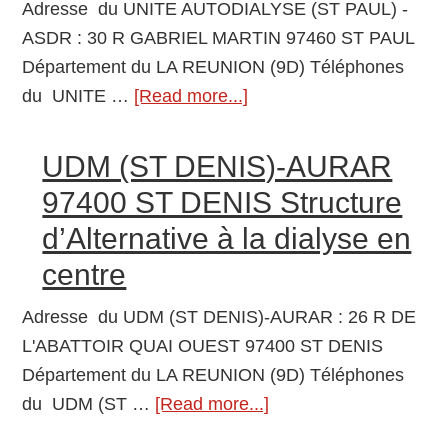
Adresse du UNITE AUTODIALYSE (ST PAUL) -
974
ASDR : 30 R GABRIEL MARTIN 97460 ST PAUL
ST
Département du LA REUNION (9D) Téléphones
AN
du UNITE …
[Read more...]
about
Stru
UNITE
d’Al
AUTODIALYSE
UDM (ST DENIS)-AURAR
à
(ST
la
97400 ST DENIS Structure
PAUL)
dial
d’Alternative à la dialyse en
–
en
centre
ASDR
cent
97460
Adresse du UDM (ST DENIS)-AURAR : 26 R DE
ST
L'ABATTOIR QUAI OUEST 97400 ST DENIS
PAUL
Département du LA REUNION (9D) Téléphones
Structure
du UDM (ST …
[Read more...]
about
d’Alternative
UDM
à