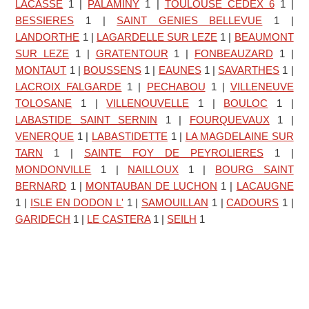
LACASSE
1
|
PALAMINY
1
|
TOULOUSE CEDEX 6
1
|
BESSIERES
1
|
SAINT GENIES BELLEVUE
1
|
LANDORTHE
1
|
LAGARDELLE SUR LEZE
1
|
BEAUMONT
SUR LEZE
1
|
GRATENTOUR
1
|
FONBEAUZARD
1
|
MONTAUT
1
|
BOUSSENS
1
|
EAUNES
1
|
SAVARTHES
1
|
LACROIX FALGARDE
1
|
PECHABOU
1
|
VILLENEUVE
TOLOSANE
1
|
VILLENOUVELLE
1
|
BOULOC
1
|
LABASTIDE SAINT SERNIN
1
|
FOURQUEVAUX
1
|
VENERQUE
1
|
LABASTIDETTE
1
|
LA MAGDELAINE SUR
TARN
1
|
SAINTE FOY DE PEYROLIERES
1
|
MONDONVILLE
1
|
NAILLOUX
1
|
BOURG SAINT
BERNARD
1
|
MONTAUBAN DE LUCHON
1
|
LACAUGNE
1
|
ISLE EN DODON L'
1
|
SAMOUILLAN
1
|
CADOURS
1
|
GARIDECH
1
|
LE CASTERA
1
|
SEILH
1