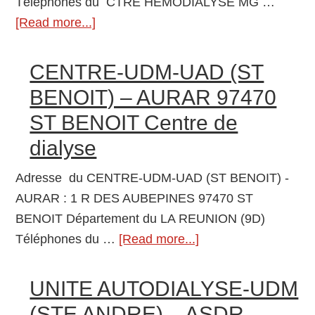
Téléphones du CTRE HEMODIALYSE MG …
de
[Read more...]
about
dialyse
CTRE
HEMODIALYSE
CENTRE-UDM-UAD (ST
MG
BENOIT) – AURAR 97470
DURIEUX
ST BENOIT Centre de
97430
dialyse
LE
TAMPON
Adresse du CENTRE-UDM-UAD (ST BENOIT) -
Centre
AURAR : 1 R DES AUBEPINES 97470 ST
de
BENOIT Département du LA REUNION (9D)
dialyse
Téléphones du …
[Read more...]
about
CENTRE-
UDM-
UNITE AUTODIALYSE-UDM
UAD
(STE ANDRE) – ASDR