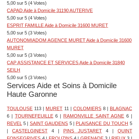
5,00 sur 5 (4 Votes)
CAPAD Aide à Domicile 31190 AUTERIVE
5,00 sur 5 (4 Votes)
ESPRIT FAMILLE Aide à Domicile 31600 MURET
5,00 sur 5 (3 Votes)
AUTONOMIADOM AGENCE MURET Aide à Domicile 31600
MURET
5,00 sur 5 (3 Votes)
CAP ASSISTANCE ET SERVICES Aide à Domicile 31840
SEILH
5,00 sur 5 (3 Votes)
Services Aide et Soins à Domicile
Haute Garonne
TOULOUSE
113
|
MURET
11
|
COLOMIERS
8
|
BLAGNAC
6
|
TOURNEFEUILLE
6
|
RAMONVILLE SAINT AGNE
6
|
REVEL
5
|
SAINT GAUDENS
5
|
PLAISANCE DU TOUCH
5
|
CASTELGINEST
4
|
PINS JUSTARET
4
|
QUINT
FONSEGRIVES
4
|
FROUZINS
4
|
GRENADE
3
|
RIEUX
3
|