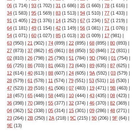
06
(1 714)
|
93
(1 702)
|
31
(1 686)
|
35
(1 660)
|
78
(1 616)
|
34
(1 583)
|
95
(1 569)
|
83
(1 513)
|
94
(1 510)
|
77
(1 433)
|
91
(1 405)
|
29
(1 376)
|
14
(1 252)
|
67
(1 234)
|
57
(1 219)
|
64
(1 181)
|
49
(1 154)
|
42
(1 149)
|
56
(1 081)
|
71
(1 076)
|
54
(1 071)
|
60
(1 027)
|
85
(1 013)
|
30
(1 009)
|
17
(981)
|
63
(950)
|
21
(902)
|
74
(899)
|
22
(895)
|
68
(895)
|
80
(893)
|
27
(873)
|
37
(862)
|
45
(861)
|
84
(850)
|
50
(846)
|
72
(831)
|
02
(810)
|
26
(798)
|
25
(790)
|
51
(784)
|
9D
(766)
|
01
(754)
|
66
(725)
|
86
(703)
|
81
(663)
|
73
(640)
|
89
(635)
|
87
(625)
|
12
(614)
|
40
(613)
|
88
(607)
|
24
(605)
|
9A
(592)
|
03
(579)
|
28
(579)
|
61
(578)
|
11
(574)
|
79
(551)
|
53
(531)
|
16
(530)
|
47
(523)
|
39
(516)
|
41
(506)
|
07
(483)
|
19
(471)
|
9B
(463)
|
18
(457)
|
65
(448)
|
58
(445)
|
10
(444)
|
43
(435)
|
08
(423)
|
36
(398)
|
70
(389)
|
55
(377)
|
32
(374)
|
46
(370)
|
82
(369)
|
04
(362)
|
52
(338)
|
05
(314)
|
15
(301)
|
09
(286)
|
48
(271)
|
23
(264)
|
2B
(250)
|
2A
(218)
|
9C
(215)
|
90
(206)
|
9F
(64)
|
9E
(13)