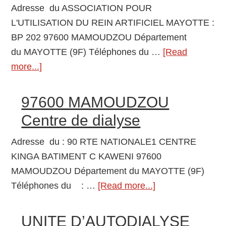
Adresse du ASSOCIATION POUR
L'UTILISATION DU REIN ARTIFICIEL MAYOTTE :
BP 202 97600 MAMOUDZOU Département
du MAYOTTE (9F) Téléphones du …
[Read
more...]
about
ASSOCIATION
POUR
97600 MAMOUDZOU
L’UTILISATION
Centre de dialyse
DU
REIN
Adresse du : 90 RTE NATIONALE1 CENTRE
ARTIFICIEL
KINGA BATIMENT C KAWENI 97600
MAYOTTE
MAMOUDZOU Département du MAYOTTE (9F)
97600
Téléphones du : …
[Read more...]
about
MAMOUDZOU
97600
Centre
MAMOUDZOU
UNITE D’AUTODIALYSE