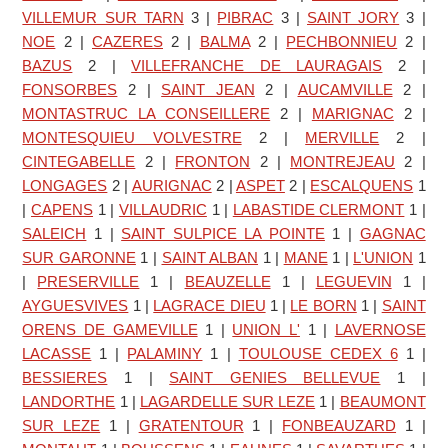
VILLEMUR SUR TARN
3
|
PIBRAC
3
|
SAINT JORY
3
|
NOE
2
|
CAZERES
2
|
BALMA
2
|
PECHBONNIEU
2
|
BAZUS
2
|
VILLEFRANCHE DE LAURAGAIS
2
|
FONSORBES
2
|
SAINT JEAN
2
|
AUCAMVILLE
2
|
MONTASTRUC LA CONSEILLERE
2
|
MARIGNAC
2
|
MONTESQUIEU VOLVESTRE
2
|
MERVILLE
2
|
CINTEGABELLE
2
|
FRONTON
2
|
MONTREJEAU
2
|
LONGAGES
2
|
AURIGNAC
2
|
ASPET
2
|
ESCALQUENS
1
|
CAPENS
1
|
VILLAUDRIC
1
|
LABASTIDE CLERMONT
1
|
SALEICH
1
|
SAINT SULPICE LA POINTE
1
|
GAGNAC
SUR GARONNE
1
|
SAINT ALBAN
1
|
MANE
1
|
L'UNION
1
|
PRESERVILLE
1
|
BEAUZELLE
1
|
LEGUEVIN
1
|
AYGUESVIVES
1
|
LAGRACE DIEU
1
|
LE BORN
1
|
SAINT
ORENS DE GAMEVILLE
1
|
UNION L'
1
|
LAVERNOSE
LACASSE
1
|
PALAMINY
1
|
TOULOUSE CEDEX 6
1
|
BESSIERES
1
|
SAINT GENIES BELLEVUE
1
|
LANDORTHE
1
|
LAGARDELLE SUR LEZE
1
|
BEAUMONT
SUR LEZE
1
|
GRATENTOUR
1
|
FONBEAUZARD
1
|