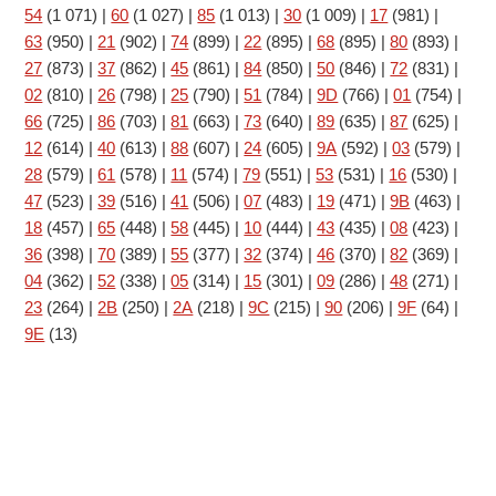
54
(1 071)
|
60
(1 027)
|
85
(1 013)
|
30
(1 009)
|
17
(981)
|
63
(950)
|
21
(902)
|
74
(899)
|
22
(895)
|
68
(895)
|
80
(893)
|
27
(873)
|
37
(862)
|
45
(861)
|
84
(850)
|
50
(846)
|
72
(831)
|
02
(810)
|
26
(798)
|
25
(790)
|
51
(784)
|
9D
(766)
|
01
(754)
|
66
(725)
|
86
(703)
|
81
(663)
|
73
(640)
|
89
(635)
|
87
(625)
|
12
(614)
|
40
(613)
|
88
(607)
|
24
(605)
|
9A
(592)
|
03
(579)
|
28
(579)
|
61
(578)
|
11
(574)
|
79
(551)
|
53
(531)
|
16
(530)
|
47
(523)
|
39
(516)
|
41
(506)
|
07
(483)
|
19
(471)
|
9B
(463)
|
18
(457)
|
65
(448)
|
58
(445)
|
10
(444)
|
43
(435)
|
08
(423)
|
36
(398)
|
70
(389)
|
55
(377)
|
32
(374)
|
46
(370)
|
82
(369)
|
04
(362)
|
52
(338)
|
05
(314)
|
15
(301)
|
09
(286)
|
48
(271)
|
23
(264)
|
2B
(250)
|
2A
(218)
|
9C
(215)
|
90
(206)
|
9F
(64)
|
9E
(13)