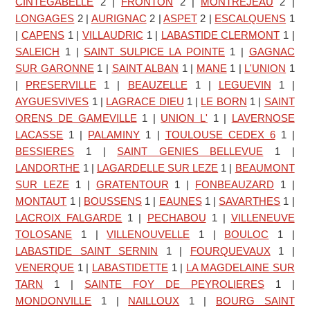
CINTEGABELLE
2
|
FRONTON
2
|
MONTREJEAU
2
|
LONGAGES
2
|
AURIGNAC
2
|
ASPET
2
|
ESCALQUENS
1
|
CAPENS
1
|
VILLAUDRIC
1
|
LABASTIDE CLERMONT
1
|
SALEICH
1
|
SAINT SULPICE LA POINTE
1
|
GAGNAC
SUR GARONNE
1
|
SAINT ALBAN
1
|
MANE
1
|
L'UNION
1
|
PRESERVILLE
1
|
BEAUZELLE
1
|
LEGUEVIN
1
|
AYGUESVIVES
1
|
LAGRACE DIEU
1
|
LE BORN
1
|
SAINT
ORENS DE GAMEVILLE
1
|
UNION L'
1
|
LAVERNOSE
LACASSE
1
|
PALAMINY
1
|
TOULOUSE CEDEX 6
1
|
BESSIERES
1
|
SAINT GENIES BELLEVUE
1
|
LANDORTHE
1
|
LAGARDELLE SUR LEZE
1
|
BEAUMONT
SUR LEZE
1
|
GRATENTOUR
1
|
FONBEAUZARD
1
|
MONTAUT
1
|
BOUSSENS
1
|
EAUNES
1
|
SAVARTHES
1
|
LACROIX FALGARDE
1
|
PECHABOU
1
|
VILLENEUVE
TOLOSANE
1
|
VILLENOUVELLE
1
|
BOULOC
1
|
LABASTIDE SAINT SERNIN
1
|
FOURQUEVAUX
1
|
VENERQUE
1
|
LABASTIDETTE
1
|
LA MAGDELAINE SUR
TARN
1
|
SAINTE FOY DE PEYROLIERES
1
|
MONDONVILLE
1
|
NAILLOUX
1
|
BOURG SAINT