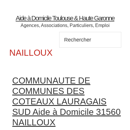
Aide à Domicile Toulouse & Haute Garonne
Agences, Associations, Particuliers, Emploi
Rechercher:
NAILLOUX
When autocomplete results are available use up and down
When autocomplete results are available use up and down
COMMUNAUTE DE
COMMUNES DES
COTEAUX LAURAGAIS
SUD Aide à Domicile 31560
NAILLOUX