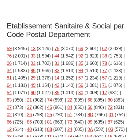
Etablissement Sanitaire & Social par
Code Postal Departement
59
(3 945)
|
13
(3 129)
|
75
(3 070)
|
69
(2 601)
|
62
(2 039)
|
76
(2 001)
|
33
(1 994)
|
44
(1 942)
|
92
(1 923)
|
38
(1 753)
|
06
(1 714)
|
93
(1 702)
|
31
(1 686)
|
35
(1 660)
|
78
(1 616)
|
34
(1 583)
|
95
(1 569)
|
83
(1 513)
|
94
(1 510)
|
77
(1 433)
|
91
(1 405)
|
29
(1 376)
|
14
(1 252)
|
67
(1 234)
|
57
(1 219)
|
64
(1 181)
|
49
(1 154)
|
42
(1 149)
|
56
(1 081)
|
71
(1 076)
|
54
(1 071)
|
60
(1 027)
|
85
(1 013)
|
30
(1 009)
|
17
(981)
|
63
(950)
|
21
(902)
|
74
(899)
|
22
(895)
|
68
(895)
|
80
(893)
|
27
(873)
|
37
(862)
|
45
(861)
|
84
(850)
|
50
(846)
|
72
(831)
|
02
(810)
|
26
(798)
|
25
(790)
|
51
(784)
|
9D
(766)
|
01
(754)
|
66
(725)
|
86
(703)
|
81
(663)
|
73
(640)
|
89
(635)
|
87
(625)
|
12
(614)
|
40
(613)
|
88
(607)
|
24
(605)
|
9A
(592)
|
03
(579)
|
28
(579)
|
61
(578)
|
11
(574)
|
79
(551)
|
53
(531)
|
16
(530)
|