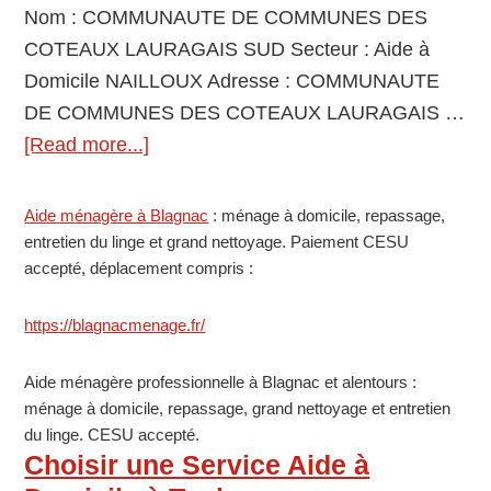
Nom : COMMUNAUTE DE COMMUNES DES
COTEAUX LAURAGAIS SUD Secteur : Aide à
Domicile NAILLOUX Adresse : COMMUNAUTE
DE COMMUNES DES COTEAUX LAURAGAIS …
[Read more...]
about
COMMUNAUTE
DE
Primary
Aide ménagère à Blagnac
: ménage à domicile, repassage,
COMMUNES
entretien du linge et grand nettoyage. Paiement CESU
Sidebar
accepté, déplacement compris :
DES
COTEAUX
https://blagnacmenage.fr/
LAURAGAIS
SUD
Aide ménagère professionnelle à Blagnac et alentours :
Aide
ménage à domicile, repassage, grand nettoyage et entretien
à
du linge. CESU accepté.
Choisir une Service Aide à
Domicile