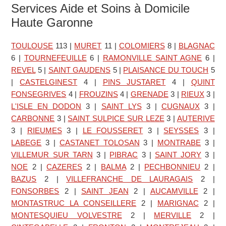
Services Aide et Soins à Domicile
Haute Garonne
TOULOUSE
113
|
MURET
11
|
COLOMIERS
8
|
BLAGNAC
6
|
TOURNEFEUILLE
6
|
RAMONVILLE SAINT AGNE
6
|
REVEL
5
|
SAINT GAUDENS
5
|
PLAISANCE DU TOUCH
5
|
CASTELGINEST
4
|
PINS JUSTARET
4
|
QUINT
FONSEGRIVES
4
|
FROUZINS
4
|
GRENADE
3
|
RIEUX
3
|
L'ISLE EN DODON
3
|
SAINT LYS
3
|
CUGNAUX
3
|
CARBONNE
3
|
SAINT SULPICE SUR LEZE
3
|
AUTERIVE
3
|
RIEUMES
3
|
LE FOUSSERET
3
|
SEYSSES
3
|
LABEGE
3
|
CASTANET TOLOSAN
3
|
MONTRABE
3
|
VILLEMUR SUR TARN
3
|
PIBRAC
3
|
SAINT JORY
3
|
NOE
2
|
CAZERES
2
|
BALMA
2
|
PECHBONNIEU
2
|
BAZUS
2
|
VILLEFRANCHE DE LAURAGAIS
2
|
FONSORBES
2
|
SAINT JEAN
2
|
AUCAMVILLE
2
|
MONTASTRUC LA CONSEILLERE
2
|
MARIGNAC
2
|
MONTESQUIEU VOLVESTRE
2
|
MERVILLE
2
|